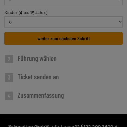
Kinder (4 bis 15 Jahre)
weiter zum nächsten Schritt
Führung wählen
2
Ticket senden an
3
Zusammenfassung
4
Salzwelten GmbH
Info-Line:
+43 6132 200 2400
E-